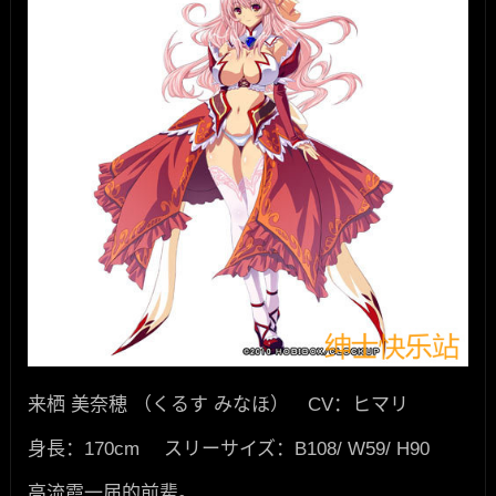
来栖 美奈穂 （くるす みなほ） CV：ヒマリ
身長：170cm スリーサイズ：B108/ W59/ H90
高流霞一届的前辈。