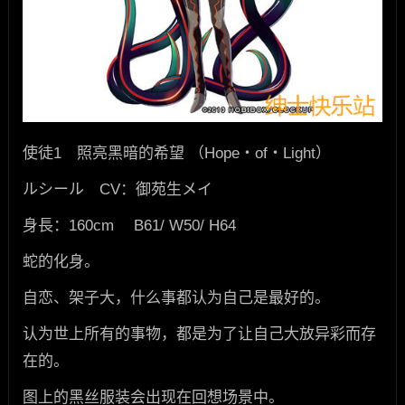
使徒1 照亮黑暗的希望 （Hope・of・Light）
ルシール CV：御苑生メイ
身長：160cm B61/ W50/ H64
蛇的化身。
自恋、架子大，什么事都认为自己是最好的。
认为世上所有的事物，都是为了让自己大放异彩而存
在的。
图上的黑丝服装会出现在回想场景中。