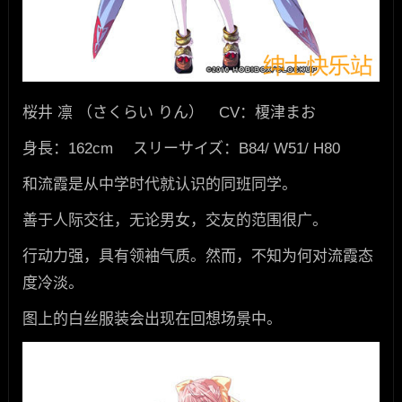
桜井 凛 （さくらい りん） CV：榎津まお
身長：162cm スリーサイズ：B84/ W51/ H80
和流霞是从中学时代就认识的同班同学。
善于人际交往，无论男女，交友的范围很广。
行动力强，具有领袖气质。然而，不知为何对流霞态
度冷淡。
图上的白丝服装会出现在回想场景中。