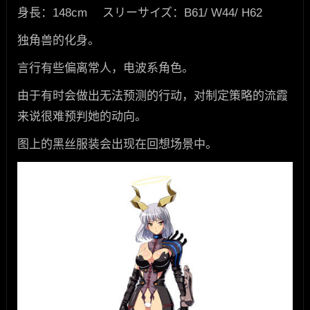
身長：148cm スリーサイズ：B61/ W44/ H62
独角兽的化身。
言行有些偏离常人，电波系角色。
由于有时会做出无法预测的行动，对制定策略的流霞
来说很难预判她的动向。
图上的黑丝服装会出现在回想场景中。