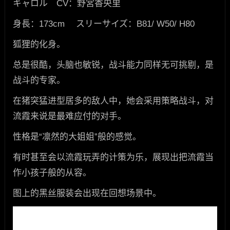
キャロル CV：野宮香央里
身長：173cm スリーサイズ：B81/ W50/ H80
狐狸的化身。
总是很酷，头脑也敏锐，战斗能力同样无可挑剔，是
战斗的专家。
在猪突猛进型居多的敌人中，她会采用策略战斗，对
流霞来说是最难应付的对手。
性格是“凛然的大姐姐”般的感觉。
有时甚至会以流霞玩弄的计策为乐，展现出把流霞当
作小孩子般的从容。
图上的黑丝服装会出现在回想场景中。