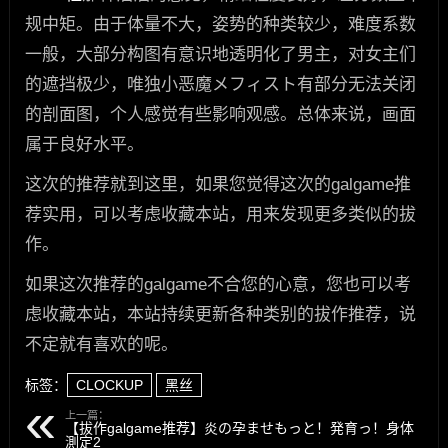
规中矩。由于体量不大，姿势的种类较少，难度系数
一般，大部分构图有意识地透明化了男主，对女主们
的遮挡极少，唯独小恶魔メフィスト有部分无法关闭
的剖面图，个人感觉有些影响观感。总体来说，画面
属于良好水平。
这次的推荐就到这里，如果您觉得这次的galgame推
荐实用，可以考虑收藏本站，用来发现更多类似的拔
作。
如果这次推荐的galgame不合您的心意，您也可以考
虑收藏本站，本站持续更新各种类别的拔作推荐，说
不定就有喜欢的呢。
标签：
CLOCKUP
黑丝
上一篇：
【拔作galgame推荐】炎の孕ませもっと！発育っ！身体
測定2