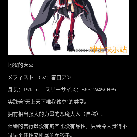
地狱的大公
メフィスト CV：春日アン
身長：151cm スリーサイズ：B65/ W45/ H65
实践着“天上天下唯我独尊”的类型。
拥有相当强大的力量的恶魔大人（自称）。
但她的言行既没有威严也没有品性，只会令人觉得不
过是个任性又粗暴的女孩子。