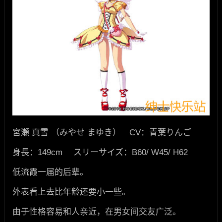
宮瀬 真雪 （みやせ まゆき） CV：青葉りんご
身長：149cm スリーサイズ：B60/ W45/ H62
低流霞一届的后辈。
外表看上去比年龄还要小一些。
由于性格容易和人亲近，在男女间交友广泛。