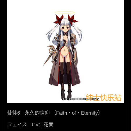
使徒6 永久的信仰 （Faith・of・Eternity）
フェイス CV：花南