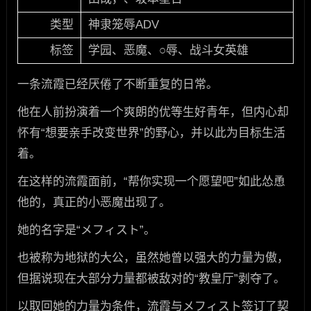
类型
神隶笼辱ADV
标签
学园、恶魔、○辱、战斗女英雄
一条流霞已经厌倦了不断重复的日常。
他在人前扮演着一个爽朗的优等生好青年，但内心却
怀有“想要亲手改变世界”的野心，并以此为目标生活
着。
在这样的流霞面前，“帮你实现一个愿望吧”如此怂恿
他的，真正的小恶魔出现了。
她的名字是“メフィスト”。
也被称为地狱的大公，虽然她曾以强大的力量为傲，
但据说现在大部分力量都被敌对的“教皇厅”剥夺了。
以取回她的力量为条件，流霞与メフィスト签订了契