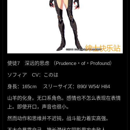
使徒7 深远的思虑 （Prudence・of・Profound）
ソフィア CV：このは
身長：165cm スリーサイズ：B90/ W54/ H84
山羊的化身。无口系角色。感情也不怎么表现在表情
上。即使开口，声音也很小。
然而动作和思维并不迟钝，战斗能力着实高强。