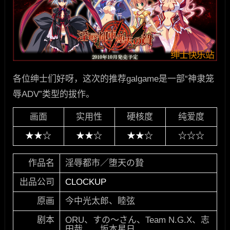
各位绅士们好呀，这次的推荐galgame是一部“神隶笼
辱ADV”类型的拔作。
画面
实用性
硬核度
纯爱度
★★☆
★★☆
★★☆
☆☆☆
作品名
淫辱都市／堕天の贄
出品公司
CLOCKUP
原画
今中光太郎、睦弦
剧本
ORU、すの～さん、Team N.G.X、志
田哉，、坂本星日