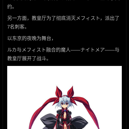
约。
另一方面，教皇厅为了彻底消灭メフィスト，派出了
7名刺客。
以东京的夜晚为舞台，
ルカ与メフィスト融合的魔人——ナイトメア——与
教皇厅展开了战斗。