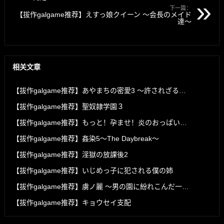
下一篇：
【拔作galgame推荐】えすっ娘クイーン ～会長のメイド
達～
相关文章
【拔作galgame推荐】あやまちの密愛3 ～許されざる孫娘との愛欲の日々～
【拔作galgame推荐】聖奴隷学園３
【拔作galgame推荐】もっと！孕ませ！炎のおっぱい異世界 おっぱいバニー学園！
【拔作galgame推荐】姦染5〜The Daybreak〜
【拔作galgame推荐】淫獄の放課後2
【拔作galgame推荐】いじめっ子に犯される僕の姉
【拔作galgame推荐】虜ノ麗 ～男の園に紛れこんだ一輪の紅い花～
【拔作galgame推荐】キョウセイ支配