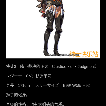
使徒3 降下裁决的正义 （Justice・of・Judgment）
レジーナ CV：杉原茉莉
身長：171cm スリーサイズ：B99/ W59/ H92
狮子的化身。
直爽的性格，也有大姐头的气质。