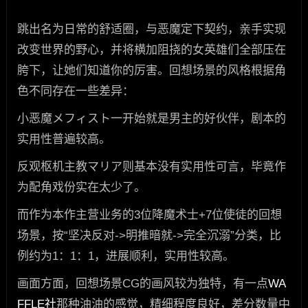
跳出名为日常的舒适圈，与恶魔定下契约，亲手实现
改变世界的野心，并将横加阻挠的女英雄们全部压在
胯下，让她们知道你的厉害。回想场景的风格根据角
色不同存在一些差异：
小恶魔メフィスト一开始就是男主的好伙伴，剧本的
实用性普遍较高。
反观枢机主教マリア则基本没有实用性可言，毕竟作
为配角戏份实在太少了。
而作为本作主营业务的3位降魔术士+7位使徒的回想
场景，按“坚决反对->明推暗就->完全沉溺”分类，比
例约为1：1：1，进展顺利，实用性较高。
画面方面，回想场景CG的画风较为独特，有一点
WA
FFLE社
那种油油的感觉，精细程度良好，差分数量中