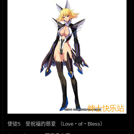
使徒5 受祝福的慈爱 （Love・of・Bless）