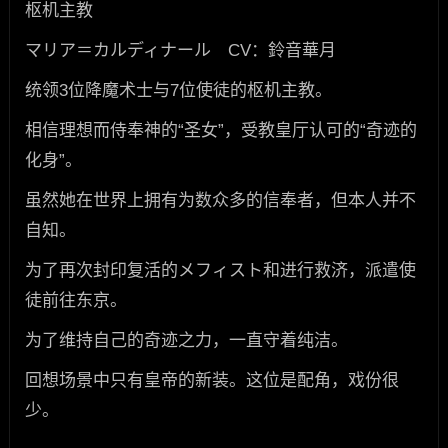
枢机主教
マリア＝カルディナール CV：鈴音華月
统领3位降魔术士与7位使徒的枢机主教。
相信理想而侍奉神的“圣女”，受教皇厅认可的“奇迹的
化身”。
虽然她在世界上拥有为数众多的信奉者，但本人并不
自知。
为了再次封印复活的メフィスト和进行救济，派遣使
徒前往东京。
为了维持自己的奇迹之力，一直守着纯洁。
回想场景中只有皇帝的新装。这位是配角，戏份很
少。