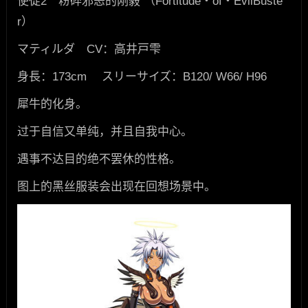
使徒2 粉碎邪恶的刚毅 （Fortitude・of・EvilBuste
r）
マティルダ CV：高井戸雫
身長：173cm スリーサイズ：B120/ W66/ H96
犀牛的化身。
过于自信又单纯，并且自我中心。
遇事不达目的绝不罢休的性格。
图上的黑丝服装会出现在回想场景中。