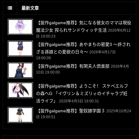
最新文章
【拔作galgame推荐】気になる彼女のママは現役
魔法少女 搾られサンドウィッチ生活
2026年6月12
日 19:00:23
【拔作galgame推荐】あやまちの密愛3 ～許され
ざる孫娘との愛欲の日々～
2026年4月17日
19:00:09
【拔作galgame推荐】有閑夫人倶楽部
2026年4月
10日 19:00:00
【拔作galgame推荐】ようこそ！ スケベエルフ
の森へG 「イヴリン＆ミズリィのイチャラブ妊
活ライフ」
2026年4月3日 19:00:31
【拔作galgame推荐】聖奴隷学園３
2025年10月24
日 19:00:51