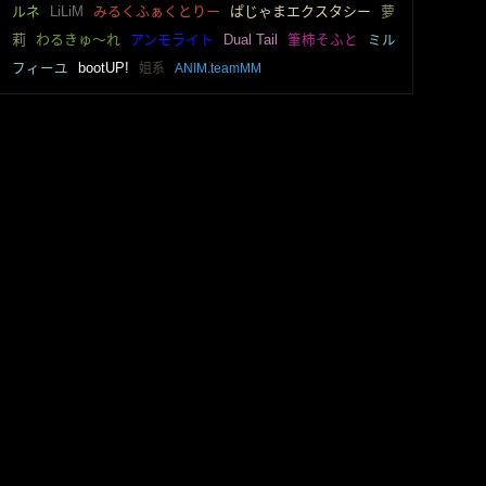
ルネ
LiLiM
みるくふぁくとりー
ぱじゃまエクスタシー
萝
莉
わるきゅ～れ
アンモライト
Dual Tail
筆柿そふと
ミル
フィーユ
bootUP!
姐系
ANIM.teamMM