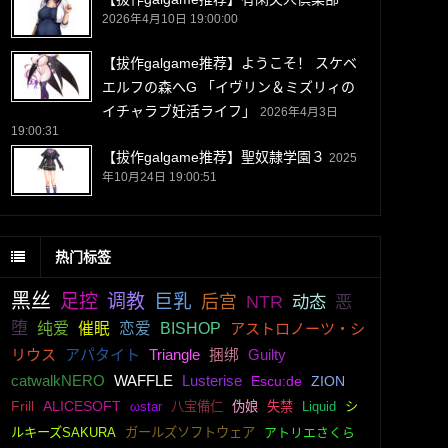
2026年4月10日 19:00:00
【拔作galgame推荐】ようこそ！ スケベ
エルフの森へG 「イヴリン＆ミズリィの
イチャラブ妊活ライフ」
2026年4月3日
19:00:31
【拔作galgame推荐】聖奴隷学園３
2025
年10月24日 19:00:51
热门标签
黑丝
足控
调教
巨乳
后宫
NTR
动态
恶
堕
纯爱
催眠
恋爱
BISHOP
アストロノーツ・シ
リウス
アパタイト
Triangle
捆绑
Guilty
catwalkNERO
WAFFLE
Lusterise
Escu:de
ZION
Frill
ALICESOFT
ωstar
八宝備仁
伪娘
失禁
Liquid
シ
ルキーズSAKURA
ガールズソフトウェア
アトリエさくら