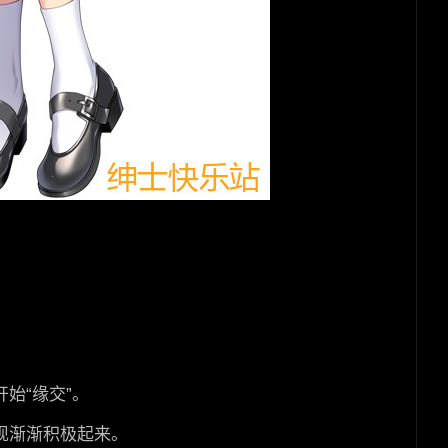
始“缘交”。
现渐渐积极起来。