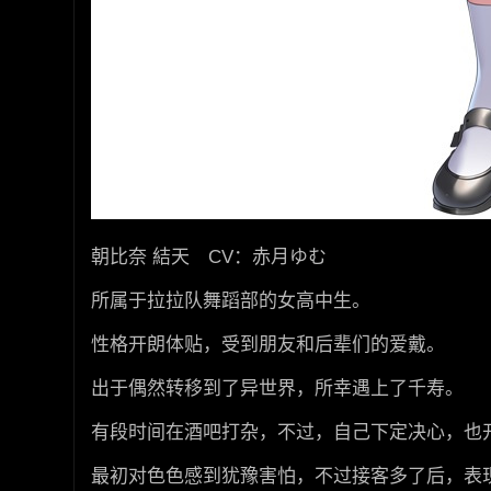
朝比奈 結天 CV：赤月ゆむ
所属于拉拉队舞蹈部的女高中生。
性格开朗体贴，受到朋友和后辈们的爱戴。
出于偶然转移到了异世界，所幸遇上了千寿。
有段时间在酒吧打杂，不过，自己下定决心，也开
最初对色色感到犹豫害怕，不过接客多了后，表