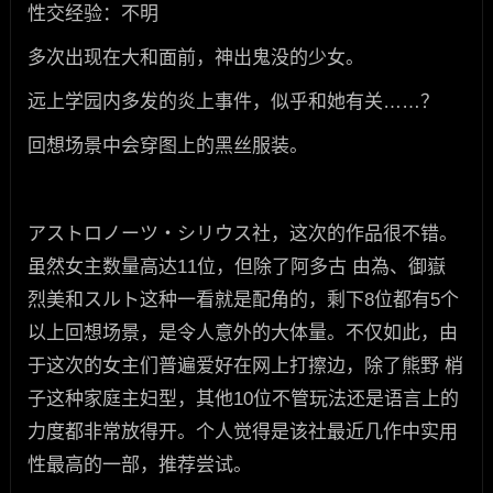
性交经验：不明
多次出现在大和面前，神出鬼没的少女。
远上学园内多发的炎上事件，似乎和她有关……？
回想场景中会穿图上的黑丝服装。
アストロノーツ・シリウス社，这次的作品很不错。
虽然女主数量高达11位，但除了阿多古 由為、御嶽
烈美和スルト这种一看就是配角的，剩下8位都有5个
以上回想场景，是令人意外的大体量。不仅如此，由
于这次的女主们普遍爱好在网上打擦边，除了熊野 梢
子这种家庭主妇型，其他10位不管玩法还是语言上的
力度都非常放得开。个人觉得是该社最近几作中实用
性最高的一部，推荐尝试。