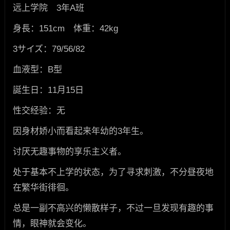
远上学院 3年A班
身長：151cm 体重：42kg
3サイズ：79/56/82
血液型：B型
誕生日：11月15日
性交经验：无
因身材娇小而看起来年幼的3年生。
讨厌无趣事物的享乐主义者。
处于基本不上学的状态，为了寻求刺激，不分昼夜地
在繁华街徘徊。
总是一副不高兴的懒散样子，不过一旦发现有趣的事
情，眼神就会变化。