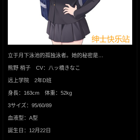
立于月下泳池的孤独泳者。她的秘密是…
熊野 梢子 CV：八ッ橋きなこ
远上学院 2年D班
身長：163cm 体重：52kg
3サイズ：95/60/89
血液型：A型
誕生日：12月22日