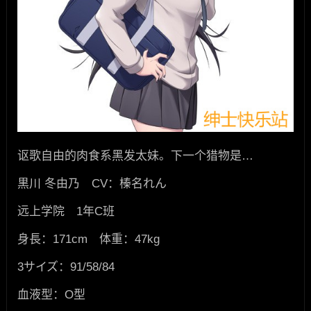
讴歌自由的肉食系黑发太妹。下一个猎物是…
黒川 冬由乃 CV：榛名れん
远上学院 1年C班
身長：171cm 体重：47kg
3サイズ：91/58/84
血液型：O型