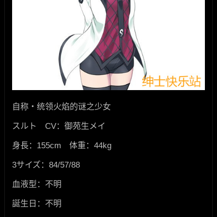
自称・统领火焰的谜之少女
スルト CV：御苑生メイ
身長：155cm 体重：44kg
3サイズ：84/57/88
血液型：不明
誕生日：不明