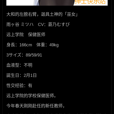
大和的左膀右臂，迦具土神的「巫女」
雨ヶ谷 ミツハ CV：蒼乃むすび
远上学院 保健医师
身長：166cm 体重：49kg
3サイズ：89/59/91
血液型：不明
誕生日：2月1日
性交经验：有
远上学院的学校保健医师。
今年春天刚刚赴任的新任教师，