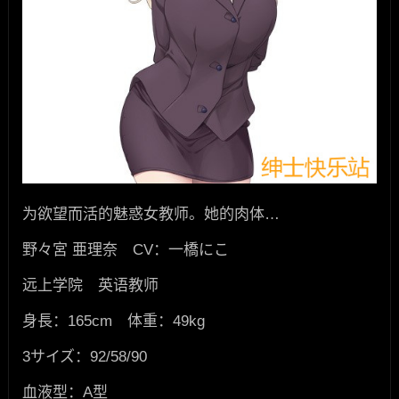
为欲望而活的魅惑女教师。她的肉体…
野々宮 亜理奈 CV：一橋にこ
远上学院 英语教师
身長：165cm 体重：49kg
3サイズ：92/58/90
血液型：A型