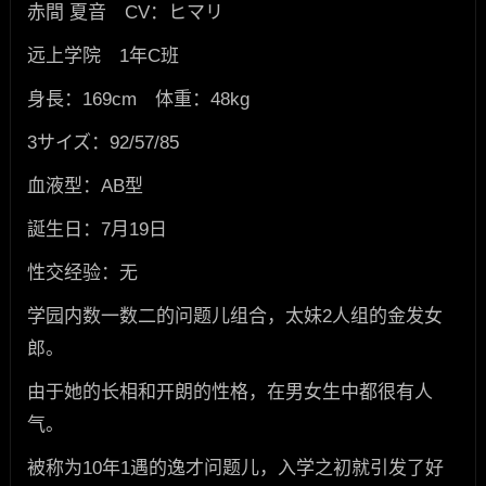
赤間 夏音 CV：ヒマリ
远上学院 1年C班
身長：169cm 体重：48kg
3サイズ：92/57/85
血液型：AB型
誕生日：7月19日
性交经验：无
学园内数一数二的问题儿组合，太妹2人组的金发女
郎。
由于她的长相和开朗的性格，在男女生中都很有人
气。
被称为10年1遇的逸才问题儿，入学之初就引发了好