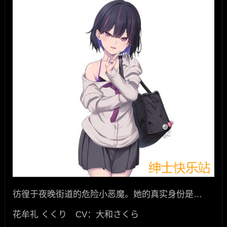
彷徨于夜晚街道的危险小恶魔。她的真实身份是…
花牟礼 くくり CV：大和さくら