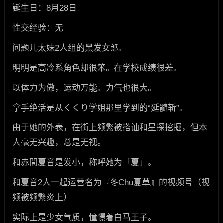
誕生日：8月28日
性交经验：无
问题儿太妹2人组的黑发女郎。
明明是高冷系角色却很笨。在学校成绩很差。
以体力为傲，运动万能。力气也很大。
拿手绝活是从くくり学姐那里学到的“延髓斩”。
由于她的外表，在街上频繁被搭讪和星探挖掘，但本
人毫无兴趣，总是无视。
和赤間夏音是发小，称呼她为「夏」。
和夏音2人一起运营名为『冬Chu夏草』的视频号（视
频被频繁炎上）
实际上是少女气质，憧憬着白马王子。