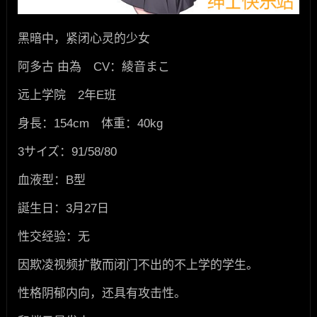
黑暗中，紧闭心灵的少女
阿多古 由為 CV：綾音まこ
远上学院 2年E班
身長：154cm 体重：40kg
3サイズ：91/58/80
血液型：B型
誕生日：3月27日
性交经验：无
因欺凌视频扩散而闭门不出的不上学的学生。
性格阴郁内向，还具有攻击性。