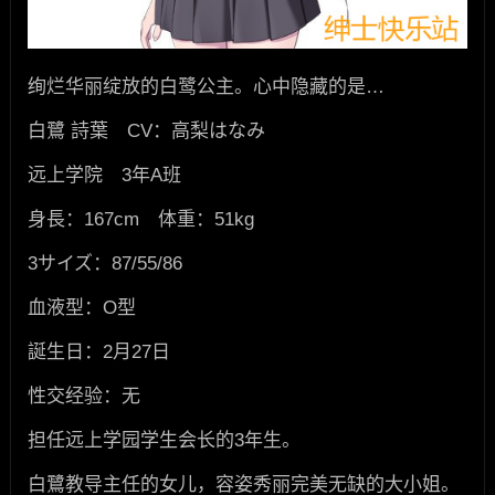
绚烂华丽绽放的白鹭公主。心中隐藏的是…
白鷺 詩葉 CV：高梨はなみ
远上学院 3年A班
身長：167cm 体重：51kg
3サイズ：87/55/86
血液型：O型
誕生日：2月27日
性交经验：无
担任远上学园学生会长的3年生。
白鷺教导主任的女儿，容姿秀丽完美无缺的大小姐。