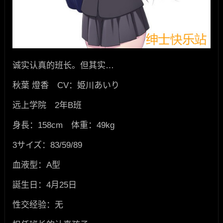
诚实认真的班长。但其实…
秋葉 燈香 CV：姫川あいり
远上学院 2年B班
身長：158cm 体重：49kg
3サイズ：83/59/89
血液型：A型
誕生日：4月25日
性交经验：无