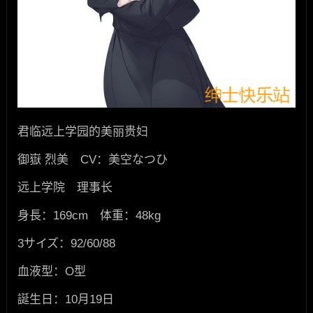
君临远上学园的美丽贵妇
御嶽 烈美 CV：美空なつひ
远上学院 理事长
身長：169cm 体重：48kg
3サイズ：92/60/88
血液型：O型
誕生日：10月19日