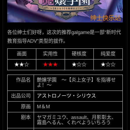
各位绅士们好呀，这次的推荐galgame是一部“新时代
教育指导ADV”类型的拔作。
画面
实用性
硬核度
纯爱度
★★☆
★★★
★☆☆
★☆☆
作品名
艶嬢学園 ～【炎上女子】を指導せ
よ！～
出品公司
アストロノーツ・シリウス
原画
M＆M
剧本
ヤマガミユウ、assault、月影彰太、
霧島へるん、くれべよういちろう